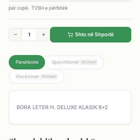
për copë · TVSH e përfshirë
−
+
Shto në Shportë
Përshkrimi
Specifikimet
Së shpejti
Vlerësimet
Së shpejti
BORA LETER H. DELUXE KLASIK 8+2