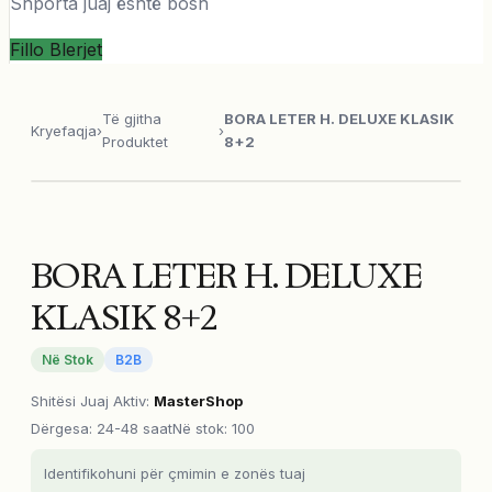
Shporta juaj është bosh
Fillo Blerjet
Të gjitha
BORA LETER H. DELUXE KLASIK
Kryefaqja
›
›
Produktet
8+2
BORA LETER H. DELUXE
KLASIK 8+2
Në Stok
B2B
Shitësi Juaj Aktiv
:
MasterShop
Dërgesa
:
24-48 saat
Në stok: 100
Identifikohuni për çmimin e zonës tuaj