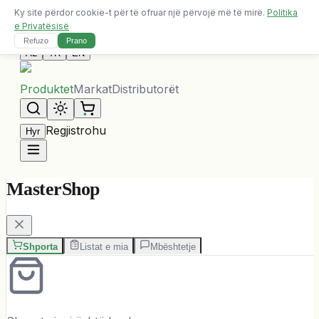
Ky site përdor cookie-t për të ofruar një përvojë më të mirë.
Politika
Dërgesa falas për porosi mbi 10,000 ALL
e Privatësisë
Na Kontaktoni
Refuzo
Prano
AL
TR
EN
Produktet
Markat
Distributorët
Regjistrohu
Hyr
MasterShop
Shporta
Listat e mia
Mbështetje