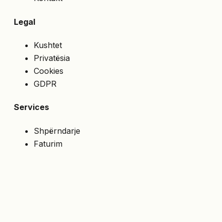
Legal
Kushtet
Privatësia
Cookies
GDPR
Services
Shpërndarje
Faturim
Çmime speciale
API
NA NDIQNI
Merrni ofertat e fundit direkt në email.