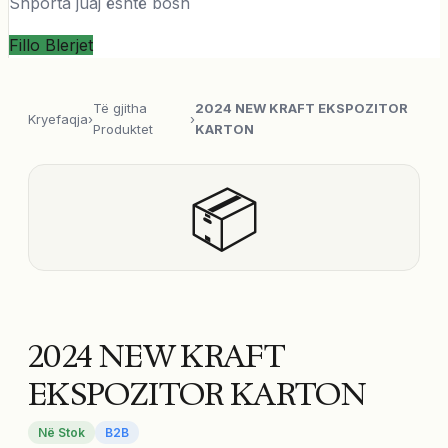
Shporta juaj është bosh
Fillo Blerjet
Të gjitha
2024 NEW KRAFT EKSPOZITOR
Kryefaqja
›
›
Produktet
KARTON
📦
2024 NEW KRAFT
EKSPOZITOR KARTON
Në Stok
B2B