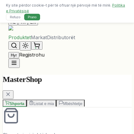
Ky site përdor cookie-t për të ofruar një përvojë më të mirë.
Politika
Dërgesa falas për porosi mbi 10,000 ALL
e Privatësisë
Na Kontaktoni
Refuzo
Prano
AL
TR
EN
Produktet
Markat
Distributorët
Regjistrohu
Hyr
MasterShop
Shporta
Listat e mia
Mbështetje