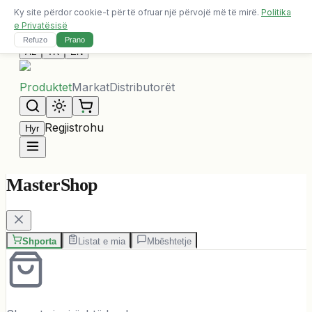
Ky site përdor cookie-t për të ofruar një përvojë më të mirë.
Politika
Dërgesa falas për porosi mbi 10,000 ALL
e Privatësisë
Na Kontaktoni
Refuzo
Prano
AL
TR
EN
Produktet
Markat
Distributorët
Regjistrohu
Hyr
MasterShop
Shporta
Listat e mia
Mbështetje