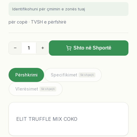
Identifikohuni për çmimin e zonës tuaj
për copë · TVSH e përfshirë
−
+
Shto në Shportë
Përshkrimi
Specifikimet
Së shpejti
Vlerësimet
Së shpejti
ELIT TRUFFLE MIX COKO