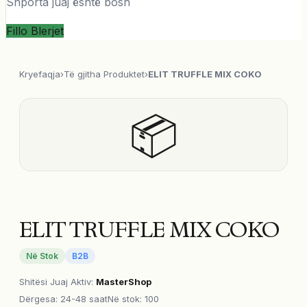
Shporta juaj është bosh
Fillo Blerjet
Kryefaqja
›
Të gjitha Produktet
›
ELIT TRUFFLE MIX COKO
📦
ELIT TRUFFLE MIX COKO
Në Stok
B2B
Shitësi Juaj Aktiv
:
MasterShop
Dërgesa
:
24-48 saat
Në stok: 100