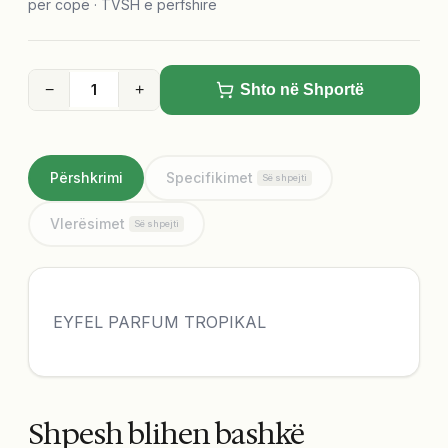
për copë · TVSH e përfshirë
−
+
Shto në Shportë
Përshkrimi
Specifikimet
Së shpejti
Vlerësimet
Së shpejti
EYFEL PARFUM TROPIKAL
Shpesh blihen bashkë