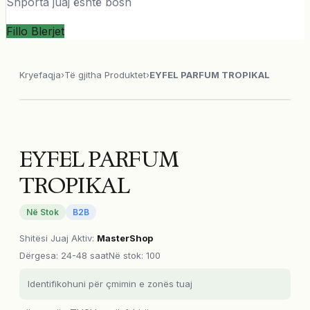
Shporta juaj është bosh
Fillo Blerjet
Kryefaqja
›
Të gjitha Produktet
›
EYFEL PARFUM TROPIKAL
EYFEL PARFUM
TROPIKAL
Në Stok
B2B
Shitësi Juaj Aktiv
:
MasterShop
Dërgesa
:
24-48 saat
Në stok: 100
Identifikohuni për çmimin e zonës tuaj