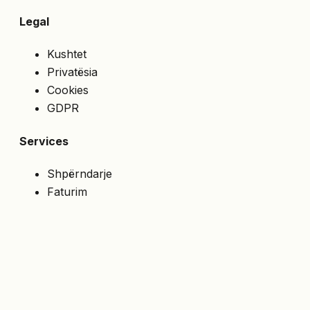
Legal
Kushtet
Privatësia
Cookies
GDPR
Services
Shpërndarje
Faturim
Çmime speciale
API
NA NDIQNI
Merrni ofertat e fundit direkt në email.