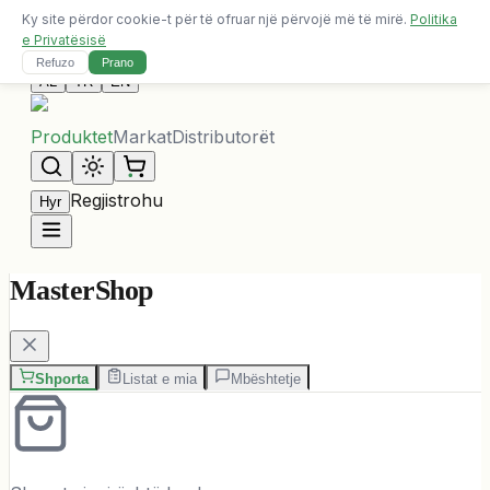
Ky site përdor cookie-t për të ofruar një përvojë më të mirë.
Politika
Dërgesa falas për porosi mbi 10,000 ALL
e Privatësisë
Na Kontaktoni
Refuzo
Prano
AL
TR
EN
Produktet
Markat
Distributorët
Regjistrohu
Hyr
MasterShop
Shporta
Listat e mia
Mbështetje