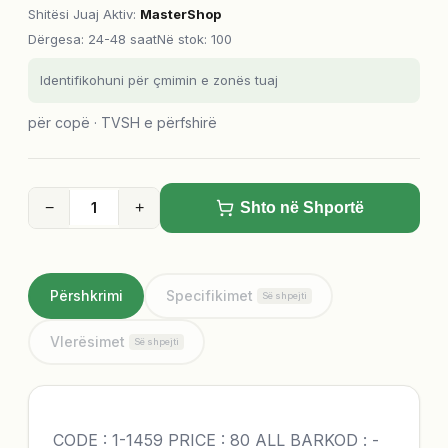
Shitësi Juaj Aktiv
:
MasterShop
Dërgesa
:
24-48 saat
Në stok: 100
Identifikohuni për çmimin e zonës tuaj
për copë · TVSH e përfshirë
−
+
Shto në Shportë
Përshkrimi
Specifikimet
Së shpejti
Vlerësimet
Së shpejti
CODE : 1-1459 PRICE : 80 ALL BARKOD : -