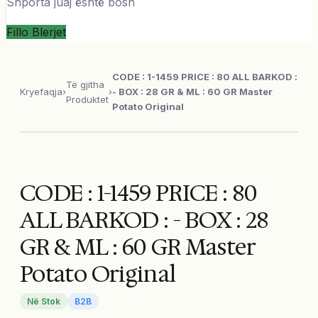
Shporta juaj është bosh
Fillo Blerjet
CODE : 1-1459 PRICE : 80 ALL BARKOD :
Të gjitha
Kryefaqja
›
›
- BOX : 28 GR & ML : 60 GR Master
Produktet
Potato Original
CODE : 1-1459 PRICE : 80
ALL BARKOD : - BOX : 28
GR & ML : 60 GR Master
Potato Original
Në Stok
B2B