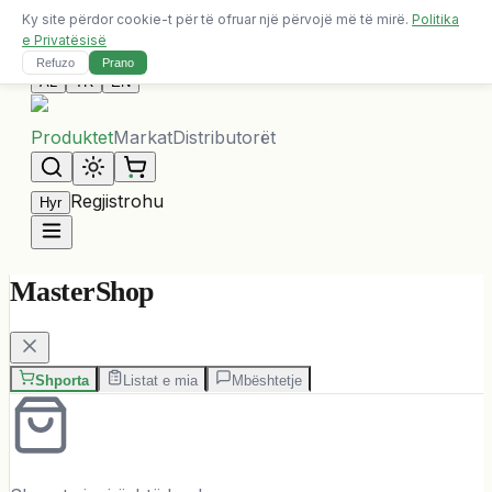
Ky site përdor cookie-t për të ofruar një përvojë më të mirë.
Politika
Dërgesa falas për porosi mbi 10,000 ALL
e Privatësisë
Na Kontaktoni
Refuzo
Prano
AL
TR
EN
Produktet
Markat
Distributorët
Regjistrohu
Hyr
MasterShop
Shporta
Listat e mia
Mbështetje