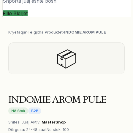
Shporta juaj është bosh
Fillo Blerjet
Kryefaqja
›
Të gjitha Produktet
›
INDOMIE AROM PULE
📦
INDOMIE AROM PULE
Në Stok
B2B
Shitësi Juaj Aktiv
:
MasterShop
Dërgesa
:
24-48 saat
Në stok: 100