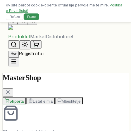
Ky site përdor cookie-t për të ofruar një përvojë më të mirë.
Politika
Dërgesa falas për porosi mbi 10,000 ALL
e Privatësisë
Na Kontaktoni
Refuzo
Prano
AL
TR
EN
Produktet
Markat
Distributorët
Regjistrohu
Hyr
MasterShop
Shporta
Listat e mia
Mbështetje