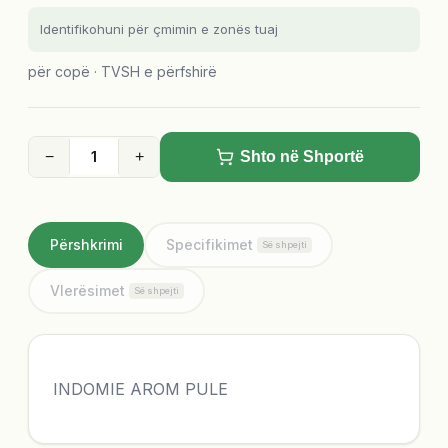
Identifikohuni për çmimin e zonës tuaj
për copë · TVSH e përfshirë
−
+
Shto në Shportë
Përshkrimi
Specifikimet
Së shpejti
Vlerësimet
Së shpejti
INDOMIE AROM PULE