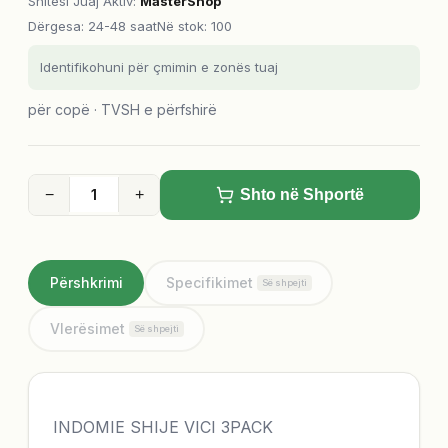
Shitësi Juaj Aktiv
:
MasterShop
Dërgesa
:
24-48 saat
Në stok: 100
Identifikohuni për çmimin e zonës tuaj
për copë · TVSH e përfshirë
−
+
Shto në Shportë
Përshkrimi
Specifikimet
Së shpejti
Vlerësimet
Së shpejti
INDOMIE SHIJE VICI 3PACK