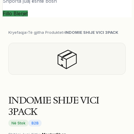
Shporta juaj është bosh
Fillo Blerjet
Kryefaqja
›
Të gjitha Produktet
›
INDOMIE SHIJE VICI 3PACK
📦
INDOMIE SHIJE VICI
3PACK
Në Stok
B2B