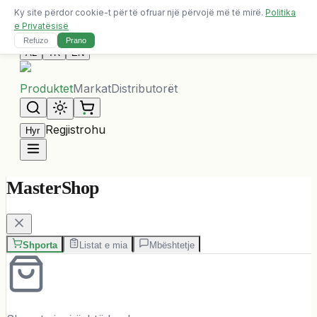
Ky site përdor cookie-t për të ofruar një përvojë më të mirë.
Politika
Dërgesa falas për porosi mbi 10,000 ALL
e Privatësisë
Na Kontaktoni
Refuzo
Prano
AL
TR
EN
Produktet
Markat
Distributorët
Regjistrohu
Hyr
MasterShop
Shporta
Listat e mia
Mbështetje