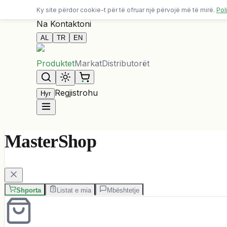
Dërgesa falas për porosi mbi 10,000 ALL
Ky site përdor cookie-t për të ofruar një përvojë më të mirë.
Pol
Na Kontaktoni
AL
TR
EN
Produktet
Markat
Distributorët
Regjistrohu
Hyr
MasterShop
Shporta
Listat e mia
Mbështetje