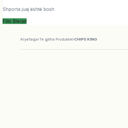
Shporta juaj është bosh
Fillo Blerjet
Kryefaqja
›
Të gjitha Produktet
›
CHIPS KING