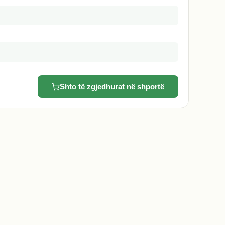
Shto të zgjedhurat në shportë