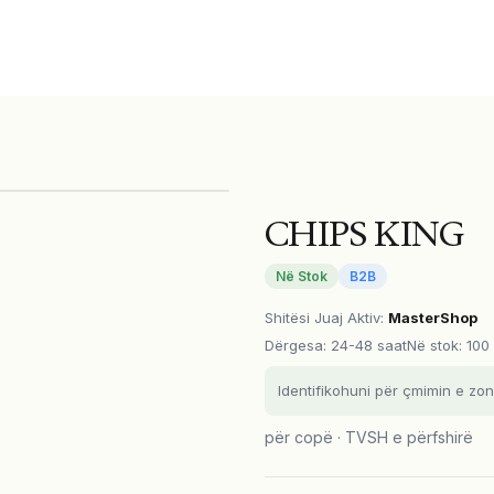
CHIPS KING
Në Stok
B2B
Shitësi Juaj Aktiv
:
MasterShop
Dërgesa
:
24-48 saat
Në stok: 100
Identifikohuni për çmimin e zon
për copë · TVSH e përfshirë