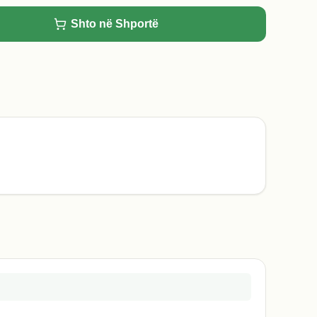
Shto në Shportë