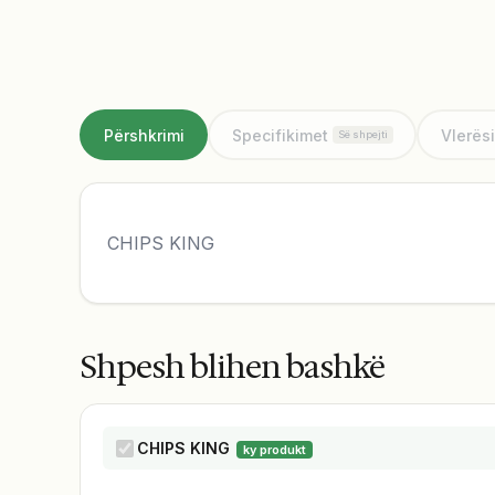
Përshkrimi
Specifikimet
Vlerës
Së shpejti
CHIPS KING
Shpesh blihen bashkë
CHIPS KING
ky produkt