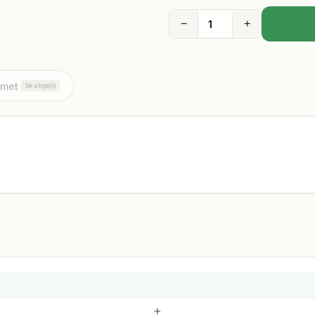
−
+
imet
Së shpejti
+