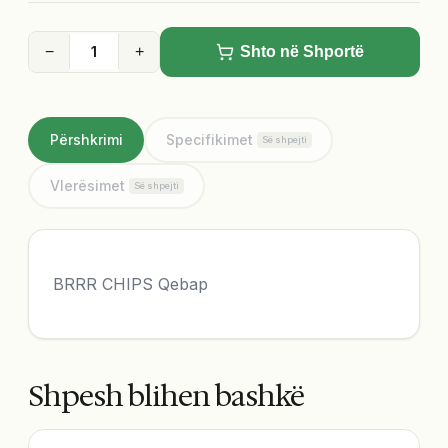
−
+
Shto në Shportë
Përshkrimi
Specifikimet
Së shpejti
Vlerësimet
Së shpejti
BRRR CHIPS Qebap
Shpesh blihen bashkë