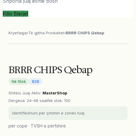
Shporta juaj është bosh
Fillo Blerjet
Kryefaqja
›
Të gjitha Produktet
›
BRRR CHIPS Qebap
BRRR CHIPS Qebap
Në Stok
B2B
Shitësi Juaj Aktiv
:
MasterShop
Dërgesa
:
24-48 saat
Në stok: 100
Identifikohuni për çmimin e zonës tuaj
për copë · TVSH e përfshirë