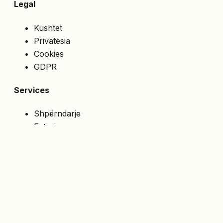
Legal
Kushtet
Privatësia
Cookies
GDPR
Services
Shpërndarje
Faturim
Çmime speciale
API
NA NDIQNI
Merrni ofertat e fundit direkt në email.
Abonohu