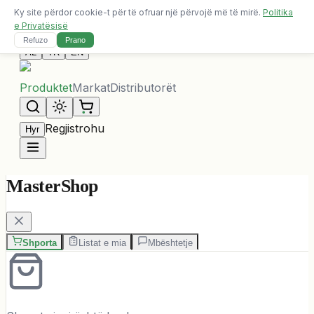
Ky site përdor cookie-t për të ofruar një përvojë më të mirë.
Politika
Dërgesa falas për porosi mbi 10,000 ALL
e Privatësisë
Na Kontaktoni
Refuzo
Prano
AL
TR
EN
Produktet
Markat
Distributorët
Regjistrohu
Hyr
MasterShop
Shporta
Listat e mia
Mbështetje