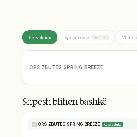
Përshkrimi
Specifikimet
Vlerës
Së shpejti
ORS ZBUTES SPRING BREEZE
Shpesh blihen bashkë
ORS ZBUTES SPRING BREEZE
ky produkt