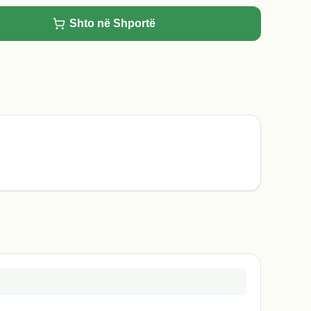
Shto në Shportë