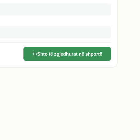
Shto të zgjedhurat në shportë