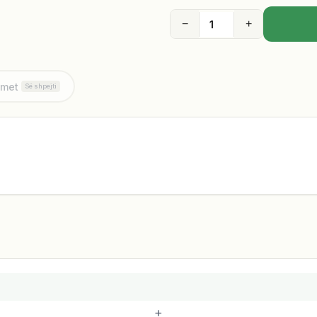
−
+
imet
Së shpejti
+