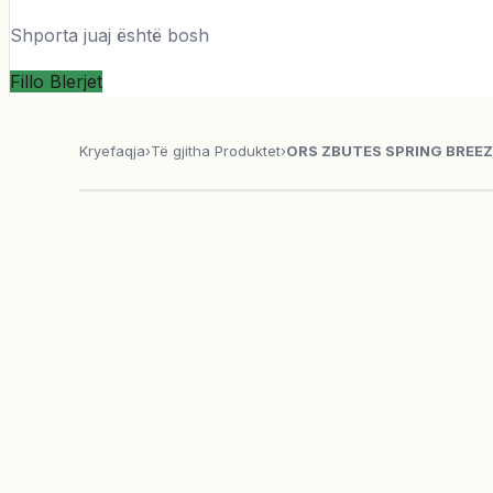
Shporta juaj është bosh
Fillo Blerjet
Kryefaqja
›
Të gjitha Produktet
›
ORS ZBUTES SPRING BREEZ