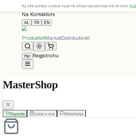
Dërgesa falas për porosi mbi 10,000 ALL
Ky site përdor cookie-t për të ofruar një përvojë më të mirë.
Pol
Na Kontaktoni
AL
TR
EN
Produktet
Markat
Distributorët
Regjistrohu
Hyr
MasterShop
Shporta
Listat e mia
Mbështetje