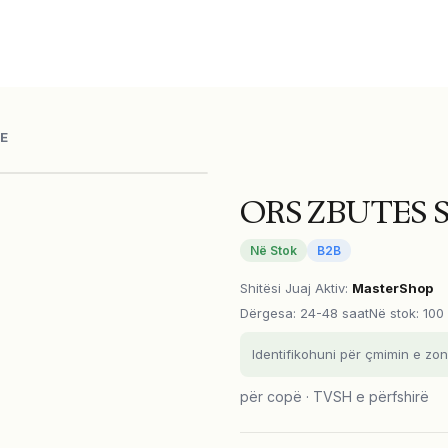
E
ORS ZBUTES 
Në Stok
B2B
Shitësi Juaj Aktiv
:
MasterShop
Dërgesa
:
24-48 saat
Në stok: 100
Identifikohuni për çmimin e zon
për copë · TVSH e përfshirë