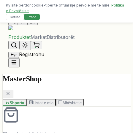
Ky site përdor cookie-t për të ofruar një përvojë më të mirë.
Politika
Dërgesa falas për porosi mbi 10,000 ALL
e Privatësisë
Na Kontaktoni
Refuzo
Prano
AL
TR
EN
Produktet
Markat
Distributorët
Regjistrohu
Hyr
MasterShop
Shporta
Listat e mia
Mbështetje