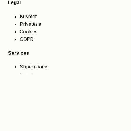
Legal
Kushtet
Privatësia
Cookies
GDPR
Services
Shpërndarje
Faturim
Çmime speciale
API
NA NDIQNI
Merrni ofertat e fundit direkt në email.
Abonohu