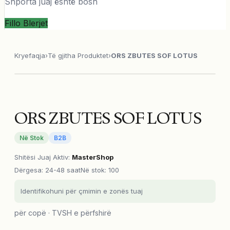
Shporta juaj është bosh
Fillo Blerjet
Kryefaqja
›
Të gjitha Produktet
›
ORS ZBUTES SOF LOTUS
ORS ZBUTES SOF LOTUS
Në Stok
B2B
Shitësi Juaj Aktiv
:
MasterShop
Dërgesa
:
24-48 saat
Në stok: 100
Identifikohuni për çmimin e zonës tuaj
për copë · TVSH e përfshirë