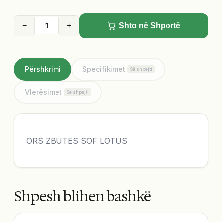
−
+
Shto në Shportë
Përshkrimi
Specifikimet
Së shpejti
Vlerësimet
Së shpejti
ORS ZBUTES SOF LOTUS
Shpesh blihen bashkë