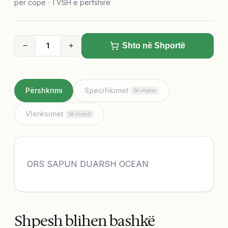
për copë · TVSH e përfshirë
−
+
Shto në Shportë
Përshkrimi
Specifikimet
Së shpejti
Vlerësimet
Së shpejti
ORS SAPUN DUARSH OCEAN
Shpesh blihen bashkë