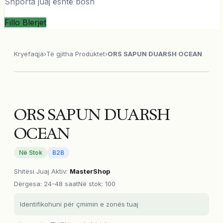
Shporta juaj është bosh
Fillo Blerjet
Kryefaqja
›
Të gjitha Produktet
›
ORS SAPUN DUARSH OCEAN
ORS SAPUN DUARSH
OCEAN
Në Stok
B2B
Shitësi Juaj Aktiv
:
MasterShop
Dërgesa
:
24-48 saat
Në stok: 100
Identifikohuni për çmimin e zonës tuaj