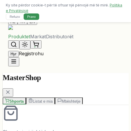
Ky site përdor cookie-t për të ofruar një përvojë më të mirë.
Politika
Dërgesa falas për porosi mbi 10,000 ALL
e Privatësisë
Na Kontaktoni
Refuzo
Prano
AL
TR
EN
Produktet
Markat
Distributorët
Regjistrohu
Hyr
MasterShop
Shporta
Listat e mia
Mbështetje