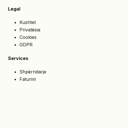
Legal
Kushtet
Privatësia
Cookies
GDPR
Services
Shpërndarje
Faturim
Çmime speciale
API
NA NDIQNI
Merrni ofertat e fundit direkt në email.