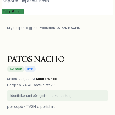
Shporta juaj është bosh
Fillo Blerjet
Kryefaqja
›
Të gjitha Produktet
›
PATOS NACHO
PATOS NACHO
Në Stok
B2B
Shitësi Juaj Aktiv
:
MasterShop
Dërgesa
:
24-48 saat
Në stok: 100
Identifikohuni për çmimin e zonës tuaj
për copë · TVSH e përfshirë