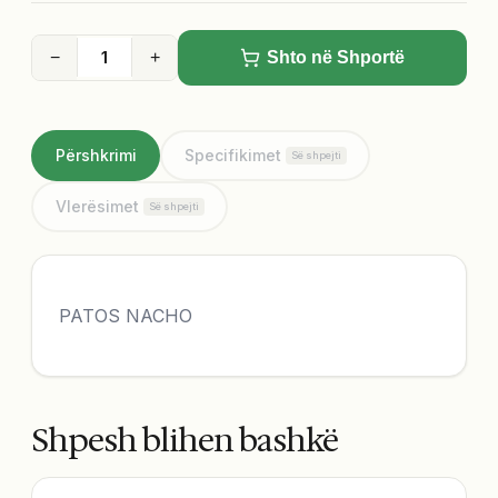
−
+
Shto në Shportë
Përshkrimi
Specifikimet
Së shpejti
Vlerësimet
Së shpejti
PATOS NACHO
Shpesh blihen bashkë