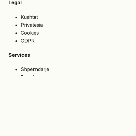
Legal
Kushtet
Privatësia
Cookies
GDPR
Services
Shpërndarje
Faturim
Çmime speciale
API
NA NDIQNI
Merrni ofertat e fundit direkt në email.
Abonohu