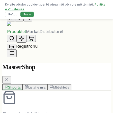
Ky site përdor cookie-t për të ofruar një përvojë më të mirë.
Politika
Dërgesa falas për porosi mbi 10,000 ALL
e Privatësisë
Na Kontaktoni
Refuzo
Prano
AL
TR
EN
Produktet
Markat
Distributorët
Regjistrohu
Hyr
MasterShop
Shporta
Listat e mia
Mbështetje