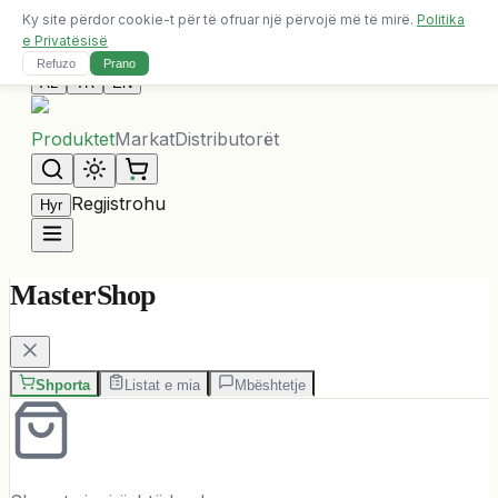
Ky site përdor cookie-t për të ofruar një përvojë më të mirë.
Politika
Dërgesa falas për porosi mbi 10,000 ALL
e Privatësisë
Na Kontaktoni
Refuzo
Prano
AL
TR
EN
Produktet
Markat
Distributorët
Regjistrohu
Hyr
MasterShop
Shporta
Listat e mia
Mbështetje