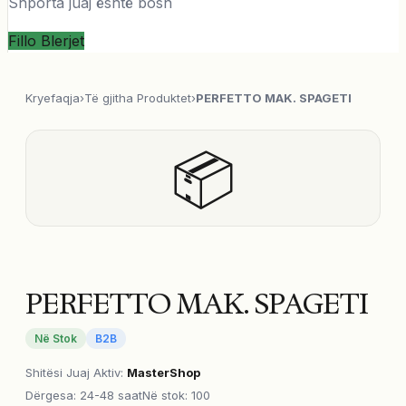
Shporta juaj është bosh
Fillo Blerjet
Kryefaqja
›
Të gjitha Produktet
›
PERFETTO MAK. SPAGETI
📦
PERFETTO MAK. SPAGETI
Në Stok
B2B
Shitësi Juaj Aktiv
:
MasterShop
Dërgesa
:
24-48 saat
Në stok: 100