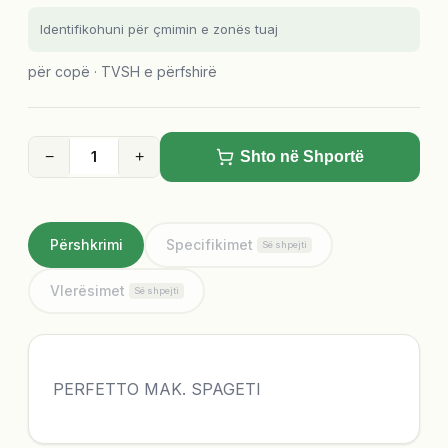
Identifikohuni për çmimin e zonës tuaj
për copë · TVSH e përfshirë
−
+
Shto në Shportë
Përshkrimi
Specifikimet
Së shpejti
Vlerësimet
Së shpejti
PERFETTO MAK. SPAGETI