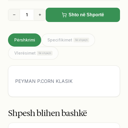
−
+
Shto në Shportë
Përshkrimi
Specifikimet
Së shpejti
Vlerësimet
Së shpejti
PEYMAN P.CORN KLASIK
Shpesh blihen bashkë