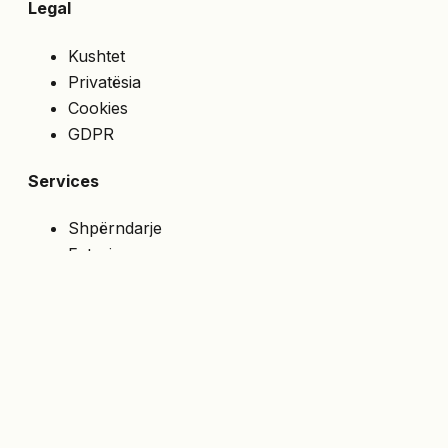
Legal
Kushtet
Privatësia
Cookies
GDPR
Services
Shpërndarje
Faturim
Çmime speciale
API
NA NDIQNI
Merrni ofertat e fundit direkt në email.
Abonohu