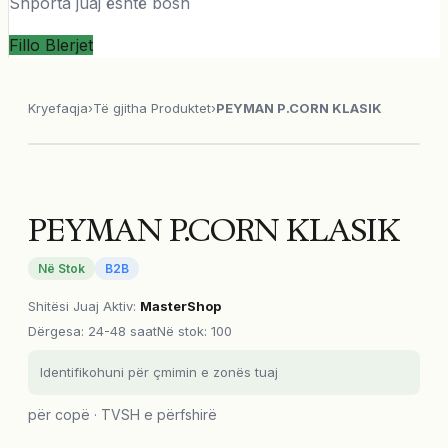
Shporta juaj është bosh
Fillo Blerjet
Kryefaqja
›
Të gjitha Produktet
›
PEYMAN P.CORN KLASIK
PEYMAN P.CORN KLASIK
Në Stok
B2B
Shitësi Juaj Aktiv
:
MasterShop
Dërgesa
:
24-48 saat
Në stok: 100
Identifikohuni për çmimin e zonës tuaj
për copë · TVSH e përfshirë