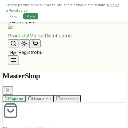
Ky site përdor cookie-t për të ofruar një përvojë më të mirë.
Politika
Dërgesa falas për porosi mbi 10,000 ALL
e Privatësisë
Na Kontaktoni
Refuzo
Prano
AL
TR
EN
Produktet
Markat
Distributorët
Regjistrohu
Hyr
MasterShop
Shporta
Listat e mia
Mbështetje