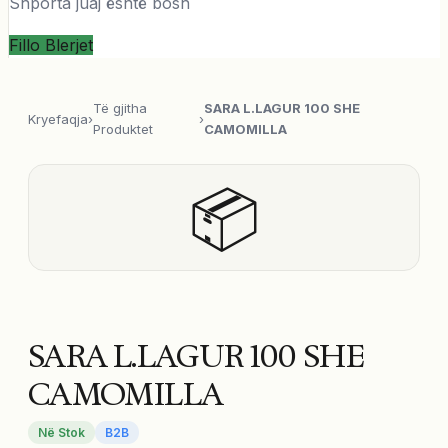
Shporta juaj është bosh
Fillo Blerjet
Të gjitha
SARA L.LAGUR 100 SHE
Kryefaqja
›
›
Produktet
CAMOMILLA
📦
SARA L.LAGUR 100 SHE
CAMOMILLA
Në Stok
B2B