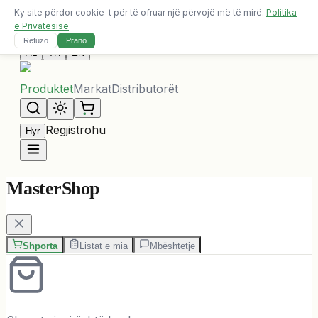
Ky site përdor cookie-t për të ofruar një përvojë më të mirë.
Politika
Dërgesa falas për porosi mbi 10,000 ALL
e Privatësisë
Na Kontaktoni
Refuzo
Prano
AL
TR
EN
Produktet
Markat
Distributorët
Regjistrohu
Hyr
MasterShop
Shporta
Listat e mia
Mbështetje