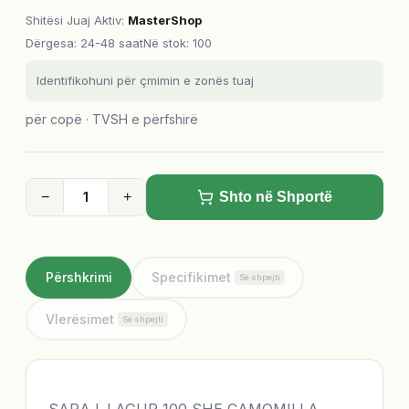
Shitësi Juaj Aktiv
:
MasterShop
Dërgesa
:
24-48 saat
Në stok: 100
Identifikohuni për çmimin e zonës tuaj
për copë · TVSH e përfshirë
−
+
Shto në Shportë
Përshkrimi
Specifikimet
Së shpejti
Vlerësimet
Së shpejti
SARA L.LAGUR 100 SHE CAMOMILLA