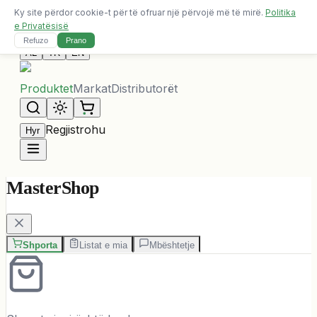
Ky site përdor cookie-t për të ofruar një përvojë më të mirë.
Politika
Dërgesa falas për porosi mbi 10,000 ALL
e Privatësisë
Na Kontaktoni
Refuzo
Prano
AL
TR
EN
Produktet
Markat
Distributorët
Regjistrohu
Hyr
MasterShop
Shporta
Listat e mia
Mbështetje