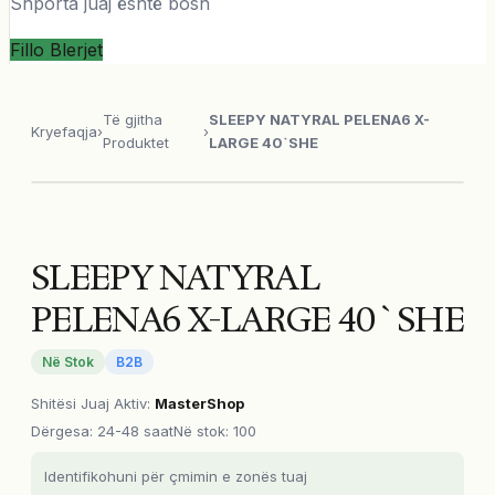
Shporta juaj është bosh
Fillo Blerjet
Të gjitha
SLEEPY NATYRAL PELENA6 X-
Kryefaqja
›
›
Produktet
LARGE 40`SHE
SLEEPY NATYRAL
PELENA6 X-LARGE 40`SHE
Në Stok
B2B
Shitësi Juaj Aktiv
:
MasterShop
Dërgesa
:
24-48 saat
Në stok: 100
Identifikohuni për çmimin e zonës tuaj