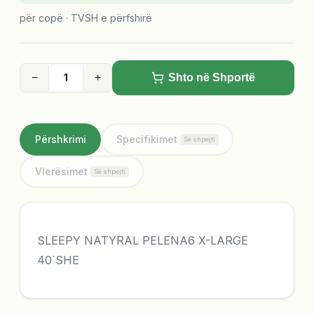
për copë · TVSH e përfshirë
−
+
Shto në Shportë
Përshkrimi
Specifikimet
Së shpejti
Vlerësimet
Së shpejti
SLEEPY NATYRAL PELENA6 X-LARGE
40`SHE