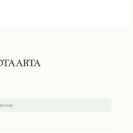
OTA ARTA
ës tuaj