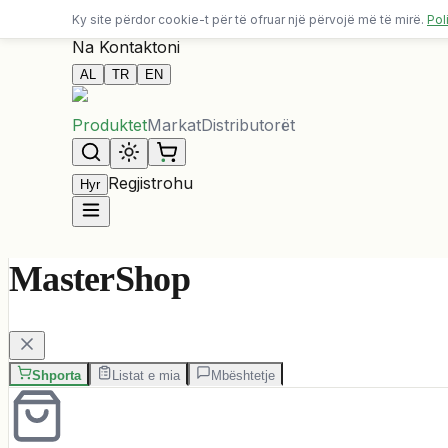
Dërgesa falas për porosi mbi 10,000 ALL
Ky site përdor cookie-t për të ofruar një përvojë më të mirë.
Pol
Na Kontaktoni
AL
TR
EN
Produktet
Markat
Distributorët
Regjistrohu
Hyr
MasterShop
Shporta
Listat e mia
Mbështetje