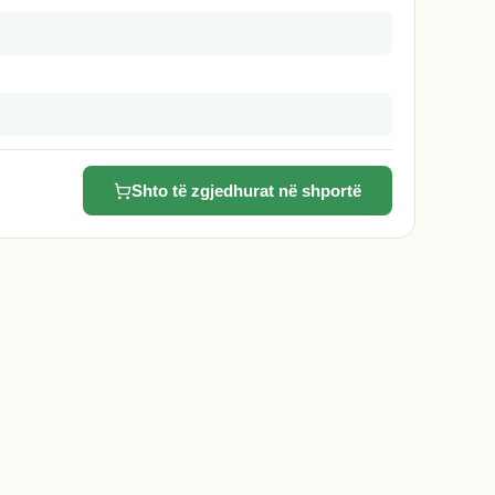
Shto të zgjedhurat në shportë