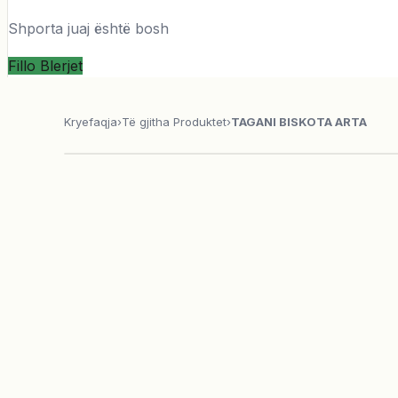
Shporta juaj është bosh
Fillo Blerjet
Kryefaqja
›
Të gjitha Produktet
›
TAGANI BISKOTA ARTA