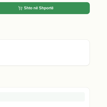
Shto në Shportë