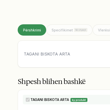
Përshkrimi
Specifikimet
Vlerës
Së shpejti
TAGANI BISKOTA ARTA
Shpesh blihen bashkë
TAGANI BISKOTA ARTA
ky produkt