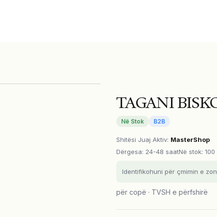
TAGANI BISK
Në Stok
B2B
Shitësi Juaj Aktiv
:
MasterShop
Dërgesa
:
24-48 saat
Në stok: 100
Identifikohuni për çmimin e zon
për copë · TVSH e përfshirë