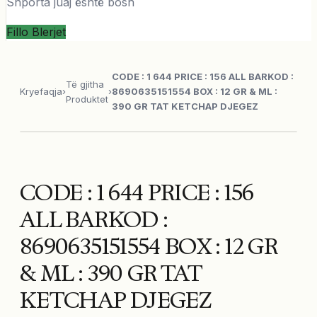
Shporta juaj është bosh
Fillo Blerjet
CODE : 1 644 PRICE : 156 ALL BARKOD :
Të gjitha
Kryefaqja
›
›
8690635151554 BOX : 12 GR & ML :
Produktet
390 GR TAT KETCHAP DJEGEZ
CODE : 1 644 PRICE : 156
ALL BARKOD :
8690635151554 BOX : 12 GR
& ML : 390 GR TAT
KETCHAP DJEGEZ