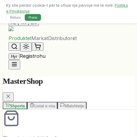
Ky site përdor cookie-t për të ofruar një përvojë më të mirë.
Politika
Dërgesa falas për porosi mbi 10,000 ALL
e Privatësisë
Na Kontaktoni
Refuzo
Prano
AL
TR
EN
Produktet
Markat
Distributorët
Regjistrohu
Hyr
MasterShop
Shporta
Listat e mia
Mbështetje