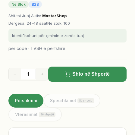
Në Stok
B2B
Shitësi Juaj Aktiv
:
MasterShop
Dërgesa
:
24-48 saat
Në stok: 100
Identifikohuni për çmimin e zonës tuaj
për copë · TVSH e përfshirë
−
+
Shto në Shportë
Përshkrimi
Specifikimet
Së shpejti
Vlerësimet
Së shpejti