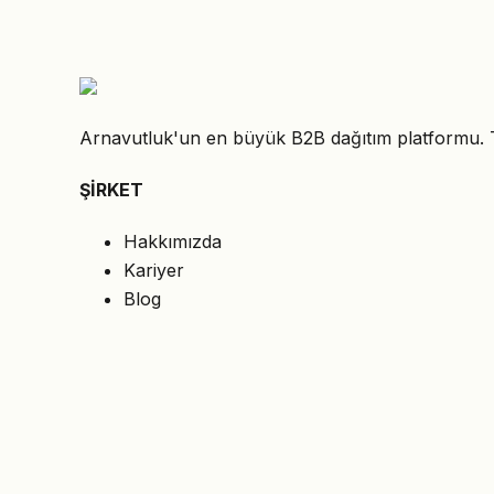
Arnavutluk'un en büyük B2B dağıtım platformu. Teda
ŞİRKET
Hakkımızda
Kariyer
Blog
İletişim
HİZMETLER
Dağıtım
Faturalama
Özel Fiyatlar