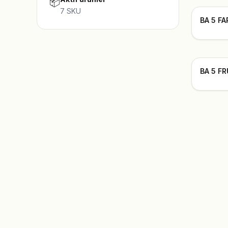
📦
7
SKU
BA 5 F
BA 5 F