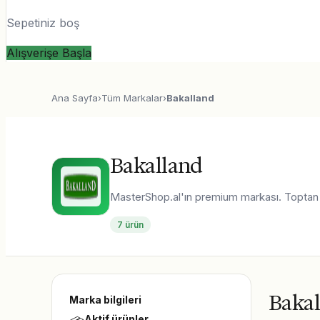
Sepetiniz boş
Alışverişe Başla
Ana Sayfa
›
Tüm Markalar
›
Bakalland
Bakalland
MasterShop.al'ın premium markası. Toptan fi
7
ürün
Bakal
Marka bilgileri
Aktif ürünler