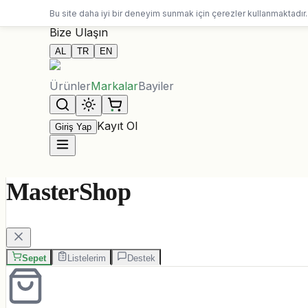
10.000 ALL üzeri siparişlerde ücretsiz kargo
Bu site daha iyi bir deneyim sunmak için çerezler kullanmaktadır.
Bize Ulaşın
AL
TR
EN
Ürünler
Markalar
Bayiler
Kayıt Ol
Giriş Yap
MasterShop
Sepet
Listelerim
Destek