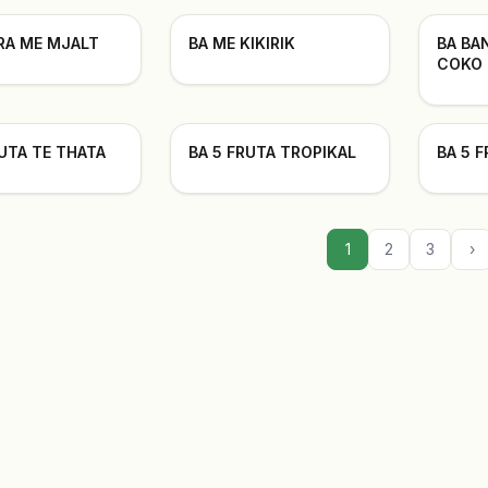
ARA ME MJALT
BA ME KIKIRIK
BA BA
COKO
RUTA TE THATA
BA 5 FRUTA TROPIKAL
BA 5 F
1
2
3
›