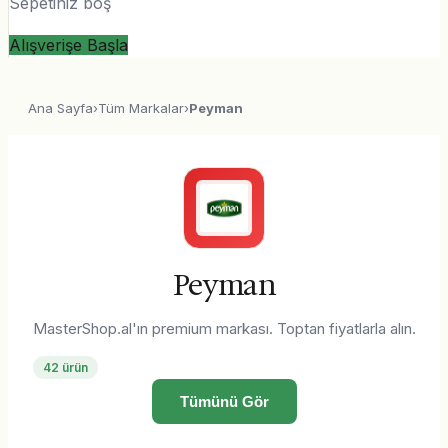
Sepetiniz boş
Alışverişe Başla
Ana Sayfa
›
Tüm Markalar
›
Peyman
Peyman
MasterShop.al'ın premium markası. Toptan fiyatlarla alın.
42
ürün
Tümünü Gör