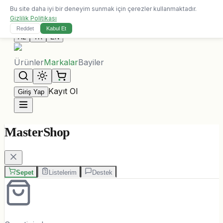
Bu site daha iyi bir deneyim sunmak için çerezler kullanmaktadır.
10.000 ALL üzeri siparişlerde ücretsiz kargo
Gizlilik Politikası
Bize Ulaşın
Reddet
Kabul Et
AL
TR
EN
Ürünler
Markalar
Bayiler
Kayıt Ol
Giriş Yap
MasterShop
Sepet
Listelerim
Destek