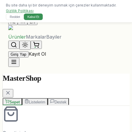
Bu site daha iyi bir deneyim sunmak için çerezler kullanmaktadır.
10.000 ALL üzeri siparişlerde ücretsiz kargo
Gizlilik Politikası
Bize Ulaşın
Reddet
Kabul Et
AL
TR
EN
Ürünler
Markalar
Bayiler
Kayıt Ol
Giriş Yap
MasterShop
Sepet
Listelerim
Destek