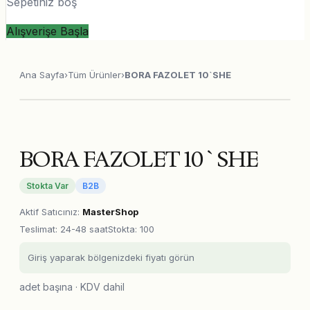
Sepetiniz boş
Alışverişe Başla
Ana Sayfa
›
Tüm Ürünler
›
BORA FAZOLET 10`SHE
BORA FAZOLET 10`SHE
Stokta Var
B2B
Aktif Satıcınız
:
MasterShop
Teslimat
:
24-48 saat
Stokta: 100
Giriş yaparak bölgenizdeki fiyatı görün
adet başına · KDV dahil