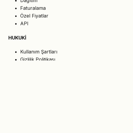
Dağıtım
Faturalama
Özel Fiyatlar
API
HUKUKİ
Kullanım Şartları
Gizlilik Politikası
Çerezler
KVKK
BİZİ TAKİP EDİN
En son teklifleri e-postanıza alın.
Abone Ol
© 2026 MasterShop.al — Tiran, Arnavutluk