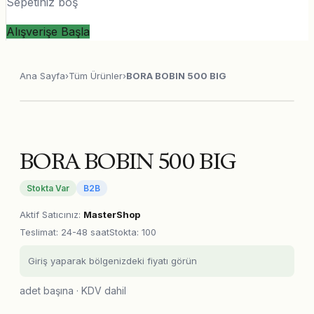
Sepetiniz boş
Alışverişe Başla
Ana Sayfa
›
Tüm Ürünler
›
BORA BOBIN 500 BIG
BORA BOBIN 500 BIG
Stokta Var
B2B
Aktif Satıcınız
:
MasterShop
Teslimat
:
24-48 saat
Stokta: 100
Giriş yaparak bölgenizdeki fiyatı görün
adet başına · KDV dahil