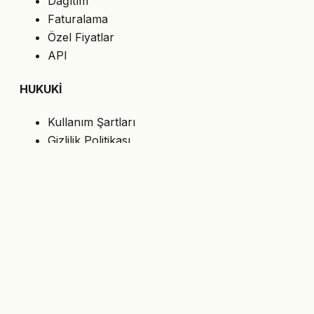
Dağıtım
Faturalama
Özel Fiyatlar
API
HUKUKİ
Kullanım Şartları
Gizlilik Politikası
Çerezler
KVKK
BİZİ TAKİP EDİN
En son teklifleri e-postanıza alın.
Abone Ol
© 2026 MasterShop.al — Tiran, Arnavutluk