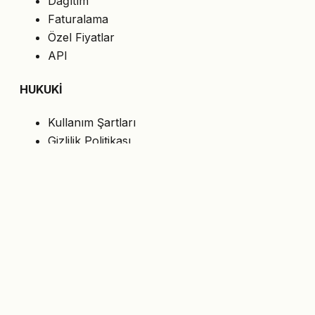
Dağıtım
Faturalama
Özel Fiyatlar
API
HUKUKİ
Kullanım Şartları
Gizlilik Politikası
Çerezler
KVKK
BİZİ TAKİP EDİN
En son teklifleri e-postanıza alın.
Abone Ol
© 2026 MasterShop.al — Tiran, Arnavutluk