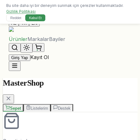
Bu site daha iyi bir deneyim sunmak için çerezler kullanmaktadır.
10.000 ALL üzeri siparişlerde ücretsiz kargo
Gizlilik Politikası
Bize Ulaşın
Reddet
Kabul Et
AL
TR
EN
Ürünler
Markalar
Bayiler
Kayıt Ol
Giriş Yap
MasterShop
Sepet
Listelerim
Destek