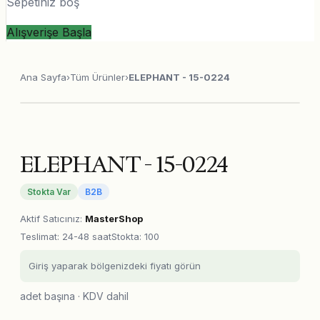
Sepetiniz boş
Alışverişe Başla
Ana Sayfa
›
Tüm Ürünler
›
ELEPHANT - 15-0224
ELEPHANT - 15-0224
Stokta Var
B2B
Aktif Satıcınız
:
MasterShop
Teslimat
:
24-48 saat
Stokta: 100
Giriş yaparak bölgenizdeki fiyatı görün
adet başına · KDV dahil