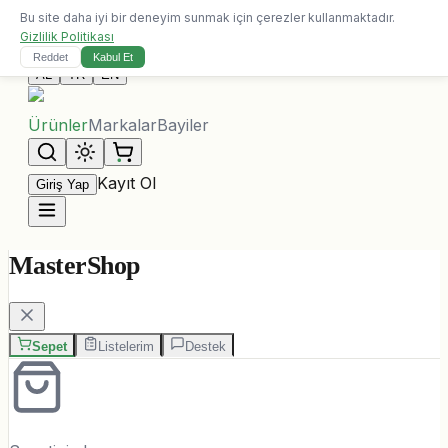
Bu site daha iyi bir deneyim sunmak için çerezler kullanmaktadır.
10.000 ALL üzeri siparişlerde ücretsiz kargo
Gizlilik Politikası
Bize Ulaşın
Reddet
Kabul Et
AL
TR
EN
Ürünler
Markalar
Bayiler
Kayıt Ol
Giriş Yap
MasterShop
Sepet
Listelerim
Destek