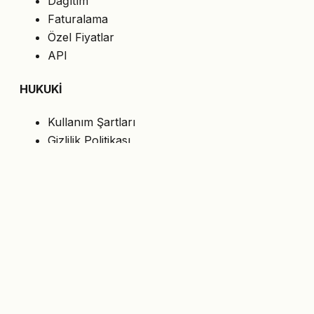
Dağıtım
Faturalama
Özel Fiyatlar
API
HUKUKİ
Kullanım Şartları
Gizlilik Politikası
Çerezler
KVKK
BİZİ TAKİP EDİN
En son teklifleri e-postanıza alın.
Abone Ol
© 2026 MasterShop.al — Tiran, Arnavutluk