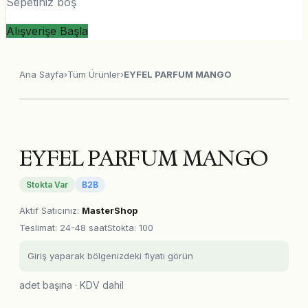
Sepetiniz boş
Alışverişe Başla
Ana Sayfa
›
Tüm Ürünler
›
EYFEL PARFUM MANGO
EYFEL PARFUM MANGO
Stokta Var
B2B
Aktif Satıcınız
:
MasterShop
Teslimat
:
24-48 saat
Stokta: 100
Giriş yaparak bölgenizdeki fiyatı görün
adet başına · KDV dahil