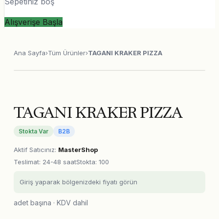
Sepetiniz boş
Alışverişe Başla
Ana Sayfa
›
Tüm Ürünler
›
TAGANI KRAKER PIZZA
TAGANI KRAKER PIZZA
Stokta Var
B2B
Aktif Satıcınız
:
MasterShop
Teslimat
:
24-48 saat
Stokta: 100
Giriş yaparak bölgenizdeki fiyatı görün
adet başına · KDV dahil