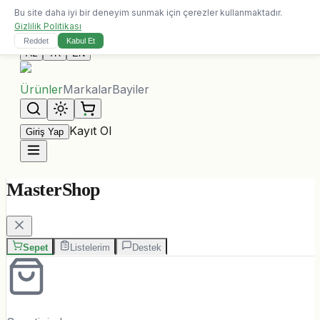
Bu site daha iyi bir deneyim sunmak için çerezler kullanmaktadır.
10.000 ALL üzeri siparişlerde ücretsiz kargo
Gizlilik Politikası
Bize Ulaşın
Reddet
Kabul Et
AL
TR
EN
Ürünler
Markalar
Bayiler
Kayıt Ol
Giriş Yap
MasterShop
Sepet
Listelerim
Destek