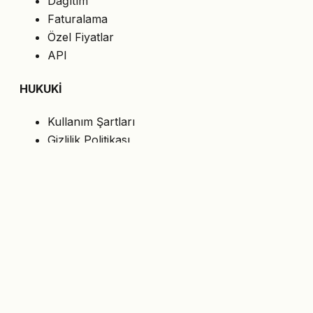
Dağıtım
Faturalama
Özel Fiyatlar
API
HUKUKİ
Kullanım Şartları
Gizlilik Politikası
Çerezler
KVKK
BİZİ TAKİP EDİN
En son teklifleri e-postanıza alın.
Abone Ol
© 2026 MasterShop.al — Tiran, Arnavutluk