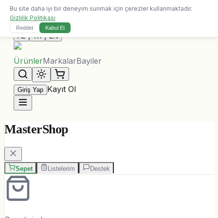
Bu site daha iyi bir deneyim sunmak için çerezler kullanmaktadır.
10.000 ALL üzeri siparişlerde ücretsiz kargo
Gizlilik Politikası
Bize Ulaşın
Reddet
Kabul Et
AL
TR
EN
Ürünler
Markalar
Bayiler
Kayıt Ol
Giriş Yap
MasterShop
Sepet
Listelerim
Destek