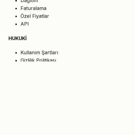
Dağıtım
Faturalama
Özel Fiyatlar
API
HUKUKİ
Kullanım Şartları
Gizlilik Politikası
Çerezler
KVKK
BİZİ TAKİP EDİN
En son teklifleri e-postanıza alın.
Abone Ol
© 2026 MasterShop.al — Tiran, Arnavutluk