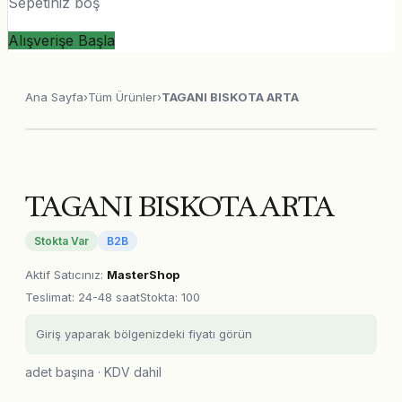
Sepetiniz boş
Alışverişe Başla
Ana Sayfa
›
Tüm Ürünler
›
TAGANI BISKOTA ARTA
TAGANI BISKOTA ARTA
Stokta Var
B2B
Aktif Satıcınız
:
MasterShop
Teslimat
:
24-48 saat
Stokta: 100
Giriş yaparak bölgenizdeki fiyatı görün
adet başına · KDV dahil