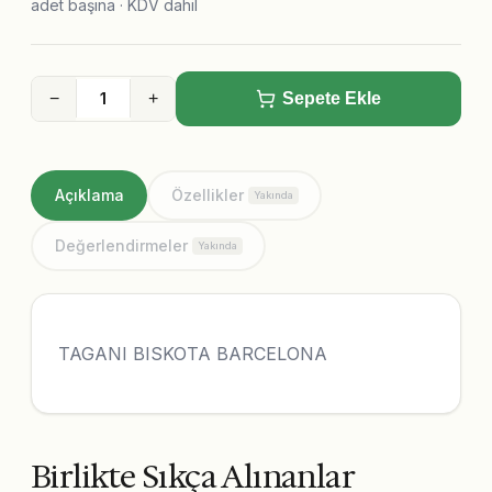
adet başına · KDV dahil
−
+
Sepete Ekle
Açıklama
Özellikler
Yakında
Değerlendirmeler
Yakında
TAGANI BISKOTA BARCELONA
Birlikte Sıkça Alınanlar