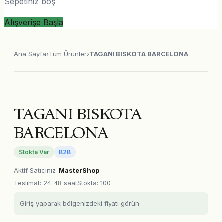
Sepetiniz boş
Alışverişe Başla
Ana Sayfa
›
Tüm Ürünler
›
TAGANI BISKOTA BARCELONA
TAGANI BISKOTA
BARCELONA
Stokta Var
B2B
Aktif Satıcınız
:
MasterShop
Teslimat
:
24-48 saat
Stokta: 100
Giriş yaparak bölgenizdeki fiyatı görün