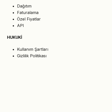
Dağıtım
Faturalama
Özel Fiyatlar
API
HUKUKİ
Kullanım Şartları
Gizlilik Politikası
Çerezler
KVKK
BİZİ TAKİP EDİN
En son teklifleri e-postanıza alın.
Abone Ol