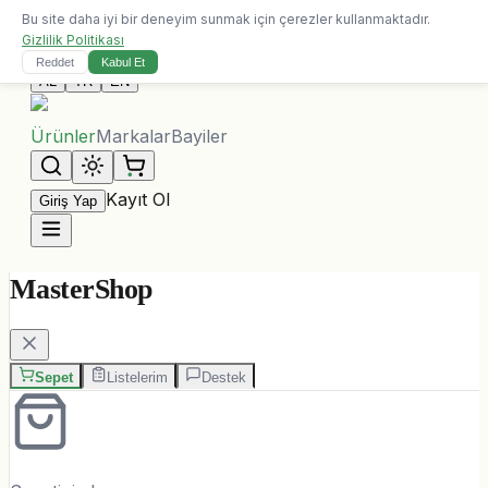
Bu site daha iyi bir deneyim sunmak için çerezler kullanmaktadır.
10.000 ALL üzeri siparişlerde ücretsiz kargo
Gizlilik Politikası
Bize Ulaşın
Reddet
Kabul Et
AL
TR
EN
Ürünler
Markalar
Bayiler
Kayıt Ol
Giriş Yap
MasterShop
Sepet
Listelerim
Destek