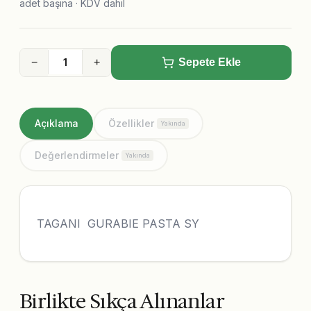
adet başına · KDV dahil
−
+
Sepete Ekle
Açıklama
Özellikler
Yakında
Değerlendirmeler
Yakında
TAGANI GURABIE PASTA SY
Birlikte Sıkça Alınanlar