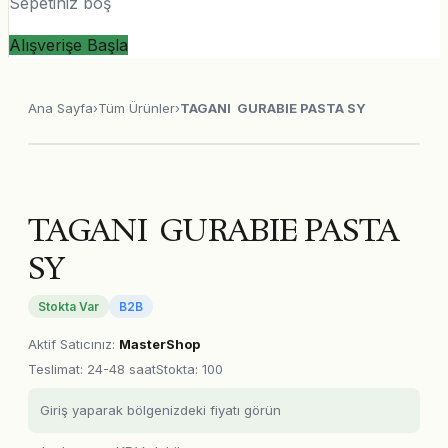
Sepetiniz boş
Alışverişe Başla
Ana Sayfa
›
Tüm Ürünler
›
TAGANI GURABIE PASTA SY
TAGANI GURABIE PASTA
SY
Stokta Var
B2B
Aktif Satıcınız
:
MasterShop
Teslimat
:
24-48 saat
Stokta: 100
Giriş yaparak bölgenizdeki fiyatı görün