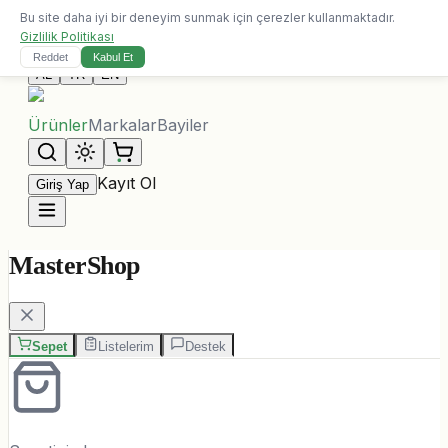
Bu site daha iyi bir deneyim sunmak için çerezler kullanmaktadır.
10.000 ALL üzeri siparişlerde ücretsiz kargo
Gizlilik Politikası
Bize Ulaşın
Reddet
Kabul Et
AL
TR
EN
Ürünler
Markalar
Bayiler
Kayıt Ol
Giriş Yap
MasterShop
Sepet
Listelerim
Destek