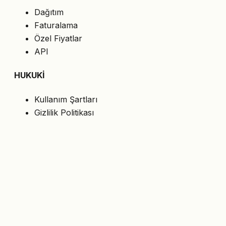
Dağıtım
Faturalama
Özel Fiyatlar
API
HUKUKİ
Kullanım Şartları
Gizlilik Politikası
Çerezler
KVKK
BİZİ TAKİP EDİN
En son teklifleri e-postanıza alın.
Abone Ol