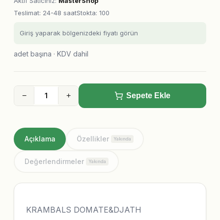
Aktif Satıcınız
:
MasterShop
Teslimat
:
24-48 saat
Stokta: 100
Giriş yaparak bölgenizdeki fiyatı görün
adet başına · KDV dahil
−
+
Sepete Ekle
Açıklama
Özellikler
Yakında
Değerlendirmeler
Yakında
KRAMBALS DOMATE&DJATH