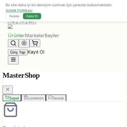
Bu site daha iyi bir deneyim sunmak için çerezler kullanmaktadır.
10.000 ALL üzeri siparişlerde ücretsiz kargo
Gizlilik Politikası
Bize Ulaşın
Reddet
Kabul Et
AL
TR
EN
Ürünler
Markalar
Bayiler
Kayıt Ol
Giriş Yap
MasterShop
Sepet
Listelerim
Destek