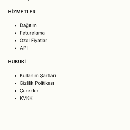
HİZMETLER
Dağıtım
Faturalama
Özel Fiyatlar
API
HUKUKİ
Kullanım Şartları
Gizlilik Politikası
Çerezler
KVKK
BİZİ TAKİP EDİN
En son teklifleri e-postanıza alın.