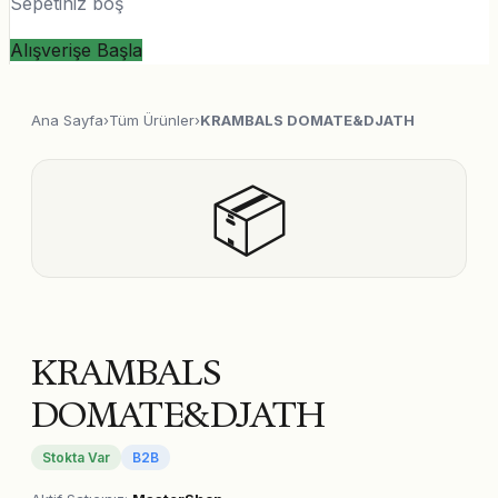
Sepetiniz boş
Alışverişe Başla
Ana Sayfa
›
Tüm Ürünler
›
KRAMBALS DOMATE&DJATH
📦
KRAMBALS
DOMATE&DJATH
Stokta Var
B2B