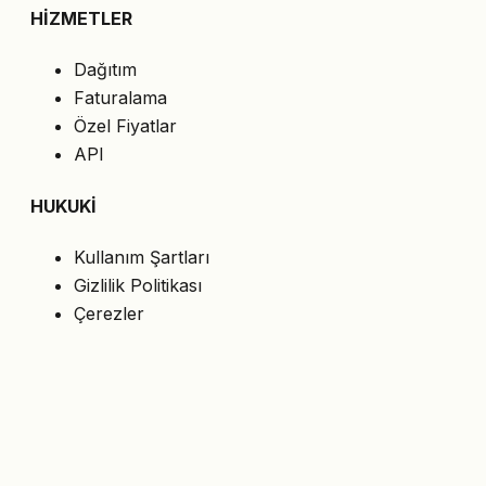
HİZMETLER
Dağıtım
Faturalama
Özel Fiyatlar
API
HUKUKİ
Kullanım Şartları
Gizlilik Politikası
Çerezler
KVKK
BİZİ TAKİP EDİN
En son teklifleri e-postanıza alın.