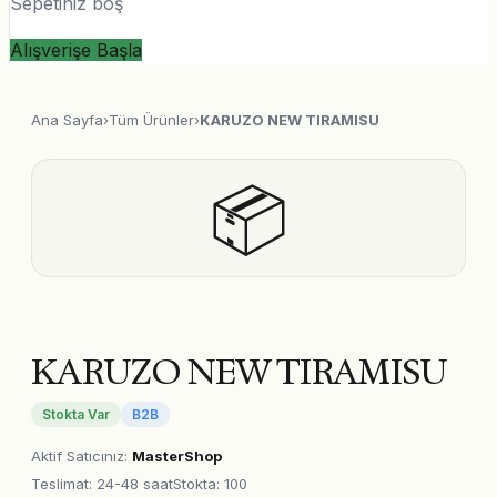
Sepetiniz boş
Alışverişe Başla
Ana Sayfa
›
Tüm Ürünler
›
KARUZO NEW TIRAMISU
📦
KARUZO NEW TIRAMISU
Stokta Var
B2B
Aktif Satıcınız
:
MasterShop
Teslimat
:
24-48 saat
Stokta: 100