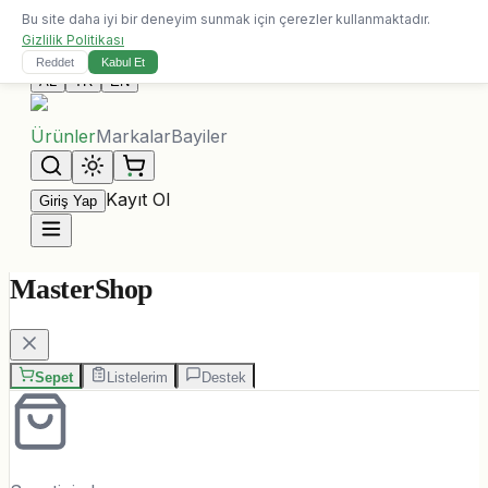
Bu site daha iyi bir deneyim sunmak için çerezler kullanmaktadır.
10.000 ALL üzeri siparişlerde ücretsiz kargo
Gizlilik Politikası
Bize Ulaşın
Reddet
Kabul Et
AL
TR
EN
Ürünler
Markalar
Bayiler
Kayıt Ol
Giriş Yap
MasterShop
Sepet
Listelerim
Destek