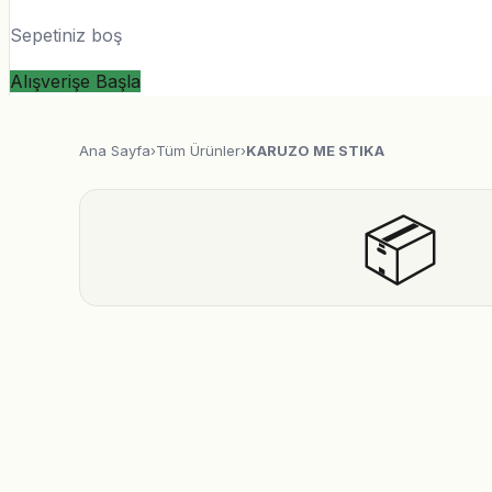
Sepetiniz boş
Alışverişe Başla
Ana Sayfa
›
Tüm Ürünler
›
KARUZO ME STIKA
📦