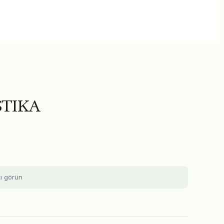
STIKA
tı görün