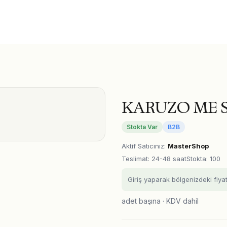
KARUZO ME 
Stokta Var
B2B
Aktif Satıcınız
:
MasterShop
Teslimat
:
24-48 saat
Stokta: 100
Giriş yaparak bölgenizdeki fiya
adet başına · KDV dahil