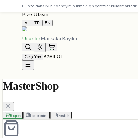
10.000 ALL üzeri siparişlerde ücretsiz kargo
Bu site daha iyi bir deneyim sunmak için çerezler kullanmaktadır.
Bize Ulaşın
AL
TR
EN
Ürünler
Markalar
Bayiler
Kayıt Ol
Giriş Yap
MasterShop
Sepet
Listelerim
Destek