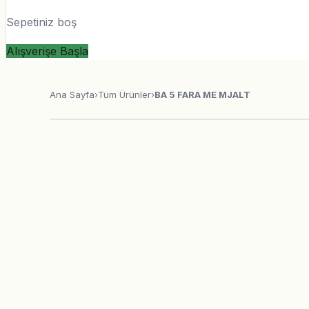
Sepetiniz boş
Alışverişe Başla
Ana Sayfa
›
Tüm Ürünler
›
BA 5 FARA ME MJALT