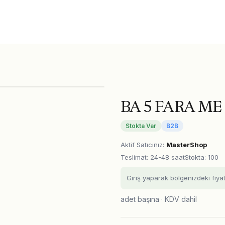
BA 5 FARA ME
Stokta Var
B2B
Aktif Satıcınız
:
MasterShop
Teslimat
:
24-48 saat
Stokta: 100
Giriş yaparak bölgenizdeki fiya
adet başına · KDV dahil