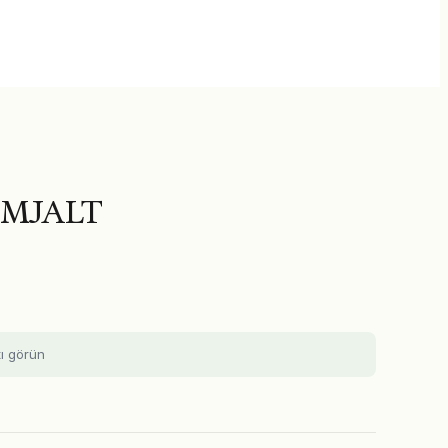
 MJALT
tı görün