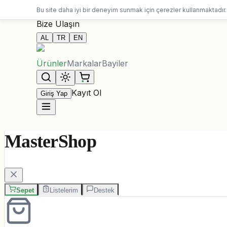
10.000 ALL üzeri siparişlerde ücretsiz kargo
Bu site daha iyi bir deneyim sunmak için çerezler kullanmaktadır.
Bize Ulaşın
AL
TR
EN
Ürünler
Markalar
Bayiler
Kayıt Ol
Giriş Yap
MasterShop
Sepet
Listelerim
Destek