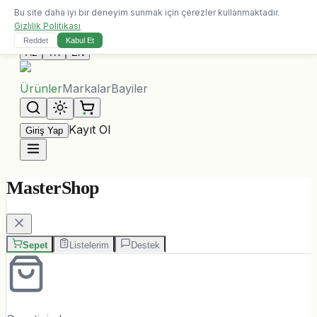
Bu site daha iyi bir deneyim sunmak için çerezler kullanmaktadır.
10.000 ALL üzeri siparişlerde ücretsiz kargo
Gizlilik Politikası
Bize Ulaşın
Reddet
Kabul Et
AL
TR
EN
Ürünler
Markalar
Bayiler
Kayıt Ol
Giriş Yap
MasterShop
Sepet
Listelerim
Destek