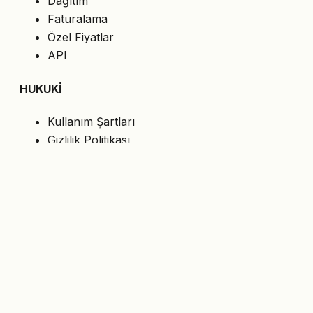
Dağıtım
Faturalama
Özel Fiyatlar
API
HUKUKİ
Kullanım Şartları
Gizlilik Politikası
Çerezler
KVKK
BİZİ TAKİP EDİN
En son teklifleri e-postanıza alın.
Abone Ol
© 2026 MasterShop.al — Tiran, Arnavutluk