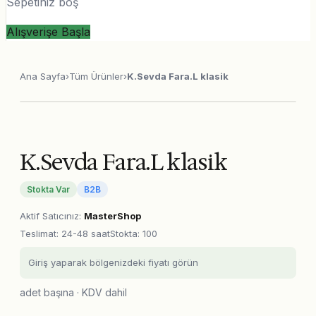
Sepetiniz boş
Alışverişe Başla
Ana Sayfa
›
Tüm Ürünler
›
K.Sevda Fara.L klasik
K.Sevda Fara.L klasik
Stokta Var
B2B
Aktif Satıcınız
:
MasterShop
Teslimat
:
24-48 saat
Stokta: 100
Giriş yaparak bölgenizdeki fiyatı görün
adet başına · KDV dahil