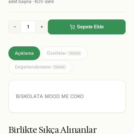
adet başına · KDV dahil
−
+
Sepete Ekle
Açıklama
Özellikler
Yakında
Değerlendirmeler
Yakında
BISKOLATA MOOD ME COKO
Birlikte Sıkça Alınanlar