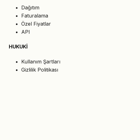
Dağıtım
Faturalama
Özel Fiyatlar
API
HUKUKİ
Kullanım Şartları
Gizlilik Politikası
Çerezler
KVKK
BİZİ TAKİP EDİN
En son teklifleri e-postanıza alın.
Abone Ol