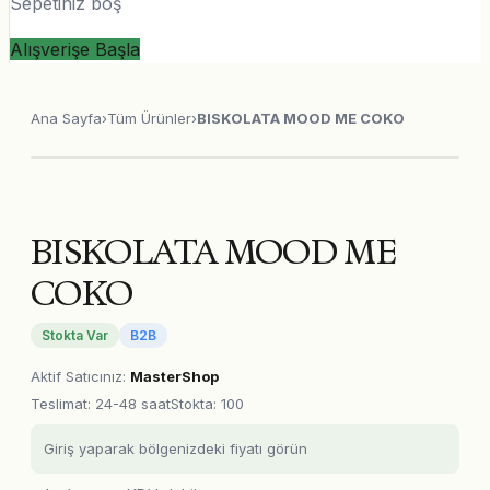
Sepetiniz boş
Alışverişe Başla
Ana Sayfa
›
Tüm Ürünler
›
BISKOLATA MOOD ME COKO
BISKOLATA MOOD ME
COKO
Stokta Var
B2B
Aktif Satıcınız
:
MasterShop
Teslimat
:
24-48 saat
Stokta: 100
Giriş yaparak bölgenizdeki fiyatı görün