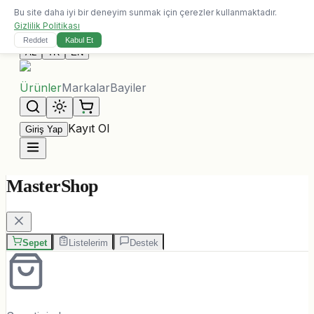
Bu site daha iyi bir deneyim sunmak için çerezler kullanmaktadır.
10.000 ALL üzeri siparişlerde ücretsiz kargo
Gizlilik Politikası
Bize Ulaşın
Reddet
Kabul Et
AL
TR
EN
Ürünler
Markalar
Bayiler
Kayıt Ol
Giriş Yap
MasterShop
Sepet
Listelerim
Destek