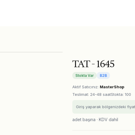
TAT - 1645
Stokta Var
B2B
Aktif Satıcınız
:
MasterShop
Teslimat
:
24-48 saat
Stokta: 100
Giriş yaparak bölgenizdeki fiya
adet başına · KDV dahil