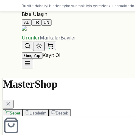
10.000 ALL üzeri siparişlerde ücretsiz kargo
Bu site daha iyi bir deneyim sunmak için çerezler kullanmaktadır.
Bize Ulaşın
AL
TR
EN
Ürünler
Markalar
Bayiler
Kayıt Ol
Giriş Yap
MasterShop
Sepet
Listelerim
Destek